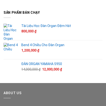
gốc
hiện
là:
tại
14,000,000 ₫.
là:
SẢN PHẨM BÁN CHẠY
12,000,000 ₫.
Tài Liệu Học Đàn Organ Đệm Hát
800,000
₫
Bend 4 Chiều Cho Đàn Organ
1,200,000
₫
ĐÀN ORGAN YAMAHA S950
Giá
Giá
14,000,000
₫
12,000,000
₫
gốc
hiện
là:
tại
14,000,000 ₫.
là:
12,000,000 ₫.
ABOUT US