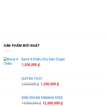
SẢN PHẨM MỚI NHẤT
Bend 4 Chiều Cho Đàn Organ
1,200,000
₫
GUITAR TK 01
Giá
Giá
1,500,000
₫
1,200,000
₫
gốc
hiện
là:
tại
1,500,000 ₫.
là:
ĐÀN ORGAN YAMAHA S950
1,200,000 ₫.
Giá
Giá
14,000,000
₫
12,000,000
₫