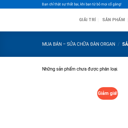
Skip
Bạn chỉ thật sự thất bại, khi bạn từ bỏ mọi cố gắng!
to
content
GIẢI TRÍ
SẢN PHẨM
MUA BÁN – SỬA CHỮA ĐÀN ORGAN
/
SẢ
Những sản phẩm chưa được phân loại.
Giảm giá!