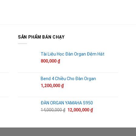
:
tại
,500,000 ₫.
là:
1,200,000 ₫.
SẢN PHẨM BÁN CHẠY
Tài Liệu Học Đàn Organ Đệm Hát
800,000
₫
Bend 4 Chiều Cho Đàn Organ
1,200,000
₫
ĐÀN ORGAN YAMAHA S950
Giá
Giá
14,000,000
₫
12,000,000
₫
gốc
hiện
là:
tại
14,000,000 ₫.
là:
12,000,000 ₫.