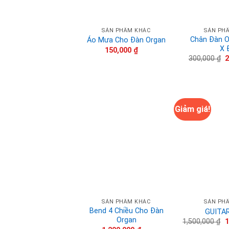
SẢN PHẨM KHÁC
SẢN PH
Chân Đàn O
Áo Mưa Cho Đàn Organ
X 
150,000
₫
G
300,000
₫
g
l
3
Giảm giá!
SẢN PHẨM KHÁC
SẢN PH
Bend 4 Chiều Cho Đàn
GUITAR
Organ
G
1,500,000
₫
1
g