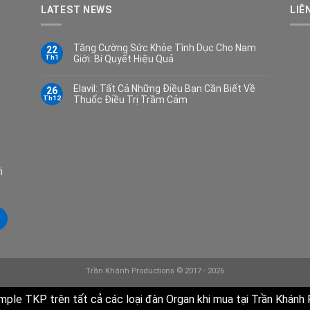
LATEST NEWS
LIÊ
Tăng Cường Sức Khỏe Tình Dục Cho Nam
22
Th1
Giới: Bí Quyết Hiệu Quả
Elavil: Tất Cả Những Điều Bạn Cần Biết Về
26
Th12
Thuốc Điều Trị Trầm Cảm
i
Trần Khánh Productions © 2017 - 2026
mple TKP trên tất cả các loại đàn Organ khi mua tại Trần Khánh