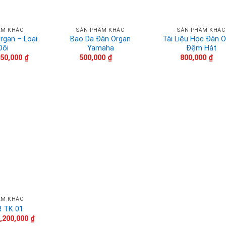
ẨM KHÁC
SẢN PHẨM KHÁC
SẢN PHẨM KHÁC
rgan – Loại
Bao Da Đàn Organ
Tài Liệu Học Đàn 
Đôi
Yamaha
Đệm Hát
iá
Giá
250,000
₫
500,000
₫
800,000
₫
ốc
hiện
à:
tại
00,000 ₫.
là:
250,000 ₫.
ẨM KHÁC
 TK 01
iá
Giá
,200,000
₫
ốc
hiện