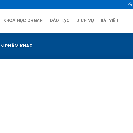
Về
KHOÁ HỌC ORGAN
ĐÀO TẠO
DỊCH VỤ
BÀI VIẾT
N PHẨM KHÁC