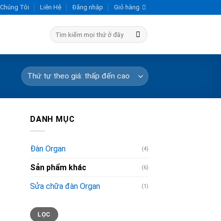
 Chúng Tôi
Liên Hệ
Đăng nhập
Giỏ hàng
Tìm
kiếm:
DANH MỤC
Đàn Organ
(4)
Sản phẩm khác
(6)
Sửa chữa đàn Organ
(1)
Giá
Giá
LỌC
thấp
cao