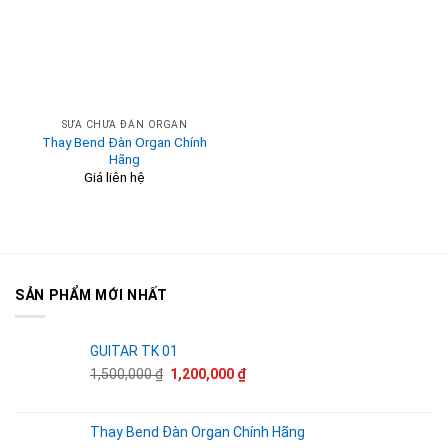
SỬA CHỮA ĐÀN ORGAN
Thay Bend Đàn Organ Chính
Hãng
Giá liên hệ
SẢN PHẨM MỚI NHẤT
GUITAR TK 01
Giá
Giá
1,500,000
₫
1,200,000
₫
gốc
hiện
là:
tại
1,500,000 ₫.
là:
Thay Bend Đàn Organ Chính Hãng
1,200,000 ₫.