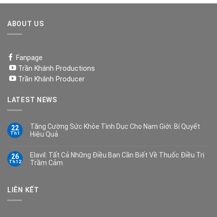
14,000,000 ₫.
là:
12,000,000 ₫.
ABOUT US
Fanpage
Trần Khánh Productions
Trần Khánh Producer
LATEST NEWS
Tăng Cường Sức Khỏe Tình Dục Cho Nam Giới: Bí Quyết
22
Th1
Hiệu Quả
Elavil: Tất Cả Những Điều Bạn Cần Biết Về Thuốc Điều Trị
26
Th12
Trầm Cảm
LIÊN KẾT