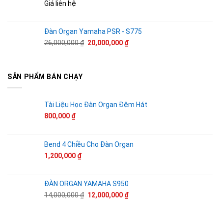
Giá liên hệ
Đàn Organ Yamaha PSR - S775
Giá
Giá
26,000,000
₫
20,000,000
₫
gốc
hiện
là:
tại
26,000,000 ₫.
là:
SẢN PHẨM BÁN CHẠY
20,000,000 ₫.
Tài Liệu Học Đàn Organ Đệm Hát
800,000
₫
Bend 4 Chiều Cho Đàn Organ
1,200,000
₫
ĐÀN ORGAN YAMAHA S950
Giá
Giá
14,000,000
₫
12,000,000
₫
gốc
hiện
là:
tại