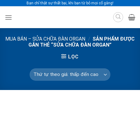
Skip
Bạn chỉ thật sự thất bại, khi bạn từ bỏ mọi cố gắng!
to
content
MUA BÁN – SỬA CHỮA ĐÀN ORGAN
/
SẢN PHẨM ĐƯỢC
GẮN THẺ “SỬA CHỮA ĐÀN ORGAN”
LỌC